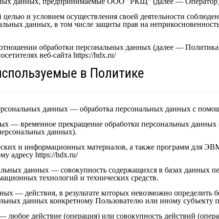
ьных данных, предпринимаемые ООО "РКЩ" (далее — Оператор)
й целью и условием осуществления своей деятельности соблюден
альных данных, в том числе защиты прав на неприкосновенност
в отношении обработки персональных данных (далее — Политика
етителях веб-сайта https://hdx.ru/
 используемые в Политике
персональных данных — обработка персональных данных с помо
ных — временное прекращение обработки персональных данных (
персональных данных).
ческих и информационных материалов, а также программ для ЭВ
у адресу https://hdx.ru/
альных данных — совокупность содержащихся в базах данных п
ационных технологий и технических средств.
ных — действия, в результате которых невозможно определить 
льных данных конкретному Пользователю или иному субъекту 
— любое действие (операция) или совокупность действий (опер