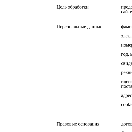
Цель обработки
пред
сайте
Персональные данные
фамил
элек
номе
год, 
свид
рекв
иден
поста
адре
cook
Правовые основания
дого