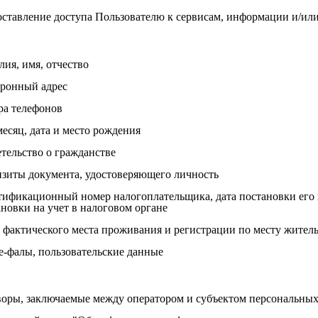
оставление доступа Пользователю к сервисам, информации и/или
ия, имя, отчество
тронный адрес
ра телефонов
месяц, дата и место рождения
етельство о гражданстве
изиты документа, удостоверяющего личность
тификационный номер налогоплательщика, дата постановки его н
новки на учет в налоговом органе
с фактического места проживания и регистрации по месту жител
ie-фалы, пользовательские данные
воры, заключаемые между оператором и субъектом персональны